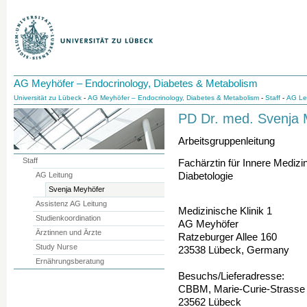
AG Meyhöfer – Endocrinology, Diabetes & Metabolism
Universität zu Lübeck
-
AG Meyhöfer – Endocrinology, Diabetes & Metabolism
-
Staff
-
AG Le
PD Dr. med. Svenja 
Arbeitsgruppenleitung
Staff
Fachärztin für Innere Medizi
Diabetologie
AG Leitung
Svenja Meyhöfer
Assistenz AG Leitung
Medizinische Klinik 1
Studienkoordination
AG Meyhöfer
Ärztinnen und Ärzte
Ratzeburger Allee 160
Study Nurse
23538 Lübeck, Germany
Ernährungsberatung
Besuchs/Lieferadresse:
CBBM, Marie-Curie-Strasse
23562 Lübeck