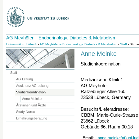
AG Meyhöfer – Endocrinology, Diabetes & Metabolism
Universität zu Lübeck
-
AG Meyhöfer – Endocrinology, Diabetes & Metabolism
-
Staff
- Studie
Anne Meinke
Studienkoordination
Staff
Medizinische Klinik 1
AG Leitung
AG Meyhöfer
Assistenz AG Leitung
Ratzeburger Allee 160
Studienkoordination
23538 Lübeck, Germany
Anne Meinke
Ärztinnen und Ärzte
Besuchs/Lieferadresse:
Study Nurse
CBBM, Marie-Curie-Strasse
Ernährungsberatung
23562 Lübeck
Gebäude 66, Raum 00.18
Email:
anne.meinke(at)uni-lu