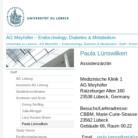
AG Meyhöfer – Endocrinology, Diabetes & Metabolism
Universität zu Lübeck
-
AG Meyhöfer – Endocrinology, Diabetes & Metabolism
-
Staff
-
Ärztin
Paula Lünswilken
Assistenzärztin
Staff
Medizinische Klinik 1
AG Leitung
AG Meyhöfer
Assistenz AG Leitung
Ratzeburger Allee 160
Studienkoordination
23538 Lübeck, Germany
Ärztinnen und Ärzte
Georg Serfling
Besuchs/Lieferadresse:
Julia Altrogge
CBBM, Marie-Curie-Strasse
Lara Susann Braun
23562 Lübeck
Paula Lünswilken
Gebäude 66, Raum 00.22
Study Nurse
Email:
paula.luenswilken(at)u
Ernährungsberatung